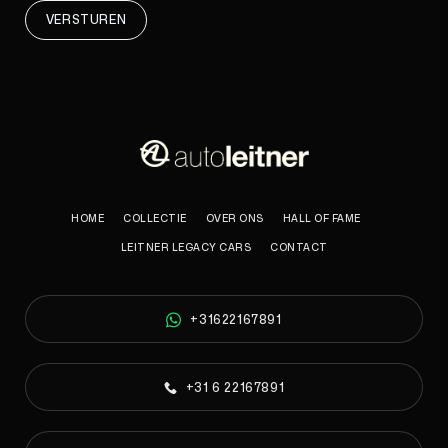
VERSTUREN
HOME
COLLECTIE
OVER ONS
HALL OF FAME
LEITNER LEGACY CARS
CONTACT
+31622167891
+31 6 22167891