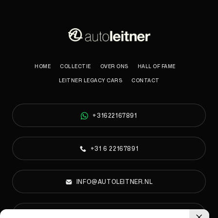
HOME
COLLECTIE
OVER ONS
HALL OF FAME
LEITNER LEGACY CARS
CONTACT
+31622167891
+31 6 22167891
INFO@AUTOLEITNER.NL
PARELWEG 6A, 1812 RS ALKMAAR