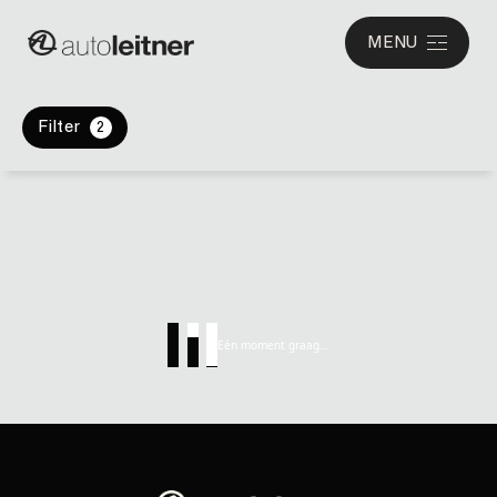
MENU
Filter
2
Eén moment graag...