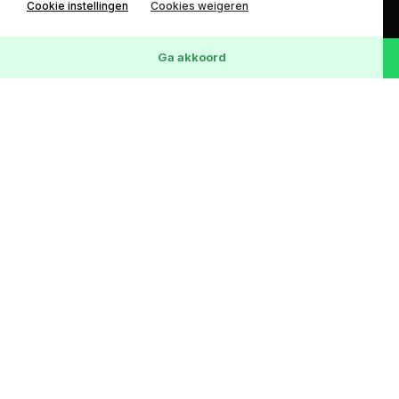
Cookie instellingen
Cookies weigeren
SCROLL DOWN
Ga akkoord
COLLECTION
NEW ARRIVALS AT AUTO LEITNER