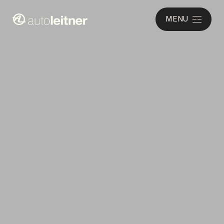
MENU
STEP INTO THE WORLD
OF
AUTO LEITNER
A treasure trove filled with unique cars. The collection features
young timers, exclusive models and limited editions from
premium brands. Auto Leitner sells cars that get under your
skin, with just a small number of models in existence. The
showroom located in Alkmaar is open to a viewing by personal
appointment only. Step into our world, for the real car
enthusiast.