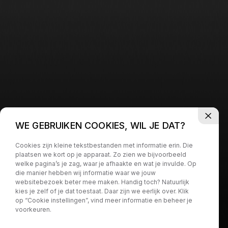
WE GEBRUIKEN COOKIES, WIL JE DAT?
Cookies zijn kleine tekstbestanden met informatie erin. Die
plaatsen we kort op je apparaat. Zo zien we bijvoorbeeld
welke pagina’s je zag, waar je afhaakte en wat je invulde. Op
die manier hebben wij informatie waar we jouw
websitebezoek beter mee maken. Handig toch? Natuurlijk
kies je zelf of je dat toestaat. Daar zijn we eerlijk over. Klik
op “Cookie instellingen”, vind meer informatie en beheer je
voorkeuren.