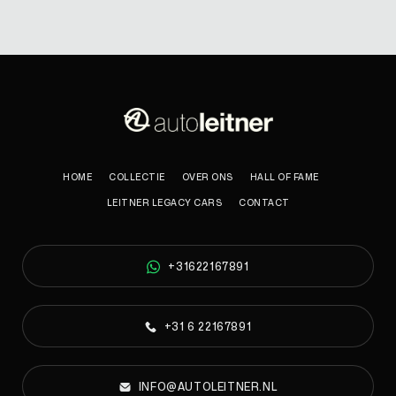
HOME
COLLECTIE
OVER ONS
HALL OF FAME
LEITNER LEGACY CARS
CONTACT
+31622167891
+31 6 22167891
INFO@AUTOLEITNER.NL