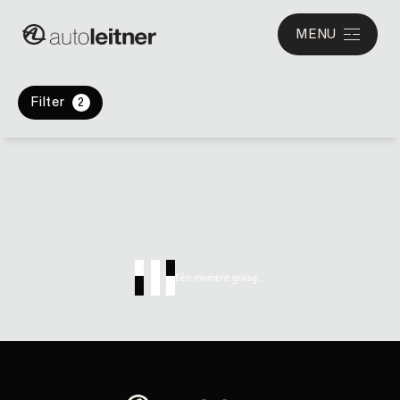
MENU
Filter
2
Eén moment graag...