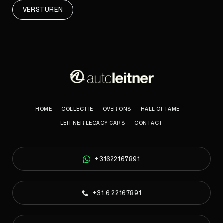
VERSTUREN
HOME
COLLECTIE
OVER ONS
HALL OF FAME
LEITNER LEGACY CARS
CONTACT
+31622167891
+31 6 22167891