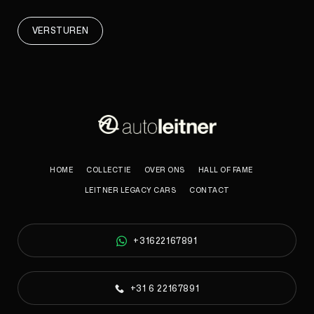
VERSTUREN
HOME
COLLECTIE
OVER ONS
HALL OF FAME
LEITNER LEGACY CARS
CONTACT
+31622167891
+31 6 22167891