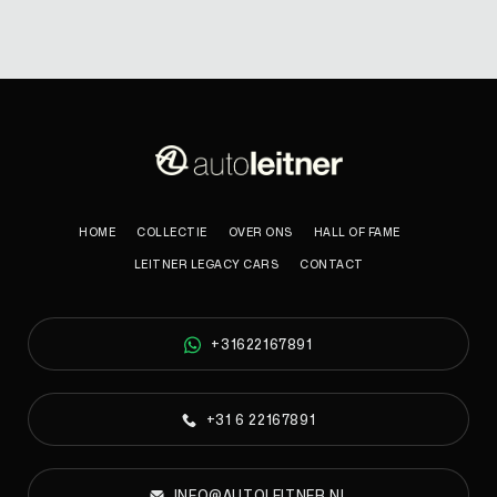
HOME
COLLECTIE
OVER ONS
HALL OF FAME
LEITNER LEGACY CARS
CONTACT
+31622167891
+31 6 22167891
INFO@AUTOLEITNER.NL